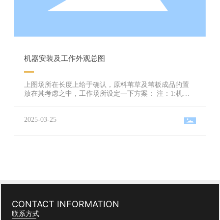
机器安装及工作外观总图
上图场所在长度上给于确认，原料苇草及苇板成品的置
放在其考虑之中，工作场所设定一下方案： 注：1:机械
安装位置的基础应保持平衡。（图一） 2：地坑进口设为
苇板机前侧配电箱下，利于方便操作。（图二） 3：单位
2025-03-25
米 4：输料草箱及苇板机放置中心对正、对齐。
CONTACT INFORMATION
联系方式