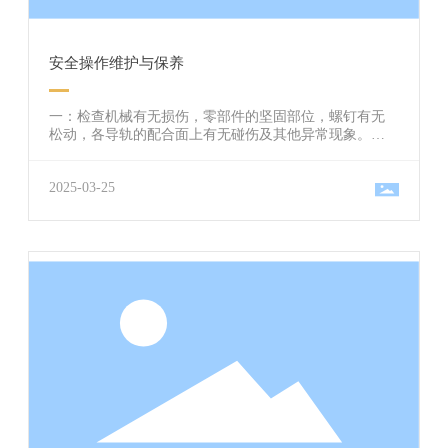
安全操作维护与保养
一：检查机械有无损伤，零部件的坚固部位，螺钉有无
松动，各导轨的配合面上有无碰伤及其他异常现象。
二：输料槽内原料应铺匀、铺足、线料穿引要正确无遗
漏。添料时严禁将木料及金属等非原料物品混入。 三：
2025-03-25
配电箱内线路及各输出线路是否连接良好，控制按钮及
各行程开关是否灵敏可靠，无漏电。