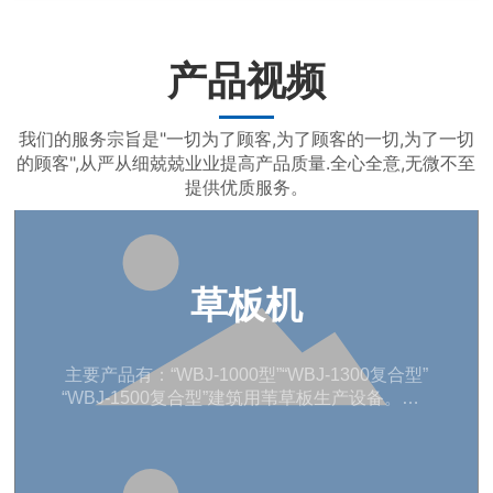
产品视频
我们的服务宗旨是"一切为了顾客,为了顾客的一切,为了一切
的顾客",从严从细兢兢业业提高产品质量.全心全意,无微不至
提供优质服务。
草板机
主要产品有：“WBJ-1000型”“WBJ-1300复合型”
“WBJ-1500复合型”建筑用苇草板生产设备。WB
J-2000复合型蒲草（稻草,棕）床垫设备及草、
苇、柳、竹、棕、藤、工艺品的生产加工销售