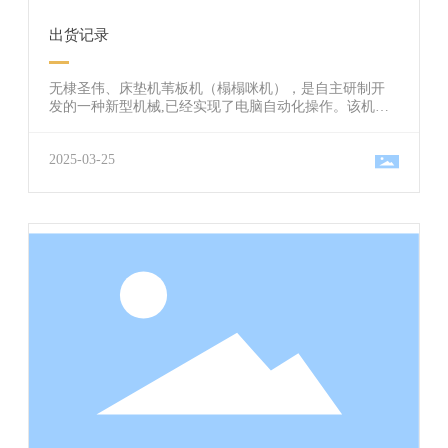
出货记录
无棣圣伟、床垫机苇板机（榻榻咪机），是自主研制开
发的一种新型机械,已经实现了电脑自动化操作。该机械
具有结构设计合理、动力匹配得当、生产效率高、生产
成本低、自动化程度高、配套设施齐全、操作简单易
2025-03-25
懂、使用维修方便等特点。