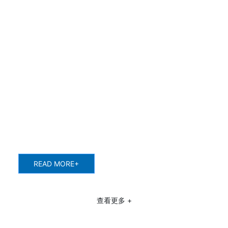
无棣苇板机成为市场的高端主流
产业，产品远销为国内外
随着苇板机床垫机市场的不断更新发展，我们公司以20年的
伟大业绩创造了苇板机床垫机市场的辉煌成就。仅此，我代
表公司全体员工对支持我们的新老客户表示真挚的谢意，希
望我们的产品给你们带来最大的效益。十年磨一剑，坚实的
产品质量是你们信任的基础。我们会坚持不懈一如既往的把
苇板机床垫机产品做大做好。
READ MORE+
查看更多 +