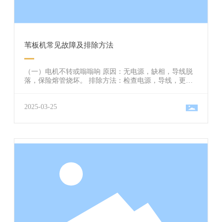
苇板机常见故障及排除方法
（一）电机不转或嗡嗡响 原因：无电源，缺相，导线脱
落，保险熔管烧坏。 排除方法：检查电源，导线，更换
保险管。 （二）机械不连动 原因：行程开关，限位器及
导线损坏或脱落。 排除方法：检查，调整，更换 （三）
2025-03-25
苇板重针 原因：苇草铺设过多，编织压力过大。 排除方
法：减少苇草或提升针梁，减轻缝织压力并适当增加牵
引部分压力。