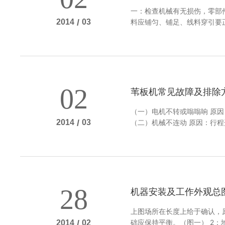
一：检查机械有无损伤，零部
料应铺匀、铺足、线料穿引要
2014
/
03
否连接良好，控制按钮及各行
02
苇板机常见故障及排除
（一）电机不转或嗡嗡响 原
（二）机械不连动 原因：行程
2014
/
03
铺设过多，编织压力过大。 
28
机器安装及工作外观总
上图场所在长度上给于确认，
础应保持平衡。（图一） 2：
2014
/
02