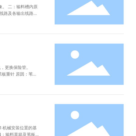
。 二：输料槽内原
线路及各输出线路是
线，更换保险管。
苇板重针 原因：苇草
:机械安装位置的基
4：输料草箱及苇板