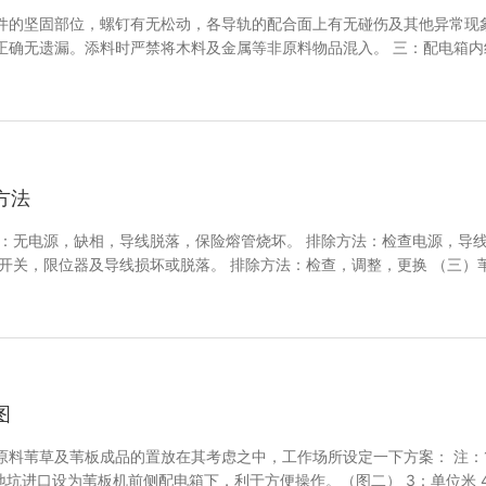
件的坚固部位，螺钉有无松动，各导轨的配合面上有无碰伤及其他异常现象
正确无遗漏。添料时严禁将木料及金属等非原料物品混入。 三：配电箱内
程开关是否灵敏可靠，无漏电。
方法
因：无电源，缺相，导线脱落，保险熔管烧坏。 排除方法：检查电源，导
开关，限位器及导线损坏或脱落。 排除方法：检查，调整，更换 （三）
排除方法：减少苇草或提升针梁，减轻缝织压力并适当增加牵引部分压力。
图
原料苇草及苇板成品的置放在其考虑之中，工作场所设定一下方案： 注：1
地坑进口设为苇板机前侧配电箱下，利于方便操作。（图二） 3：单位米 